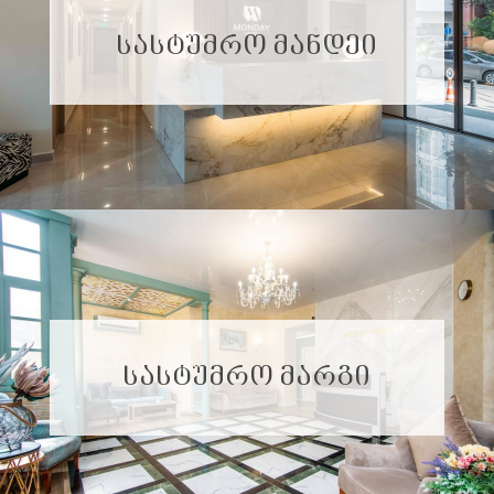
ᲡᲐᲡᲢᲣᲛᲠᲝ ᲛᲐᲜᲓᲔᲘ
ᲡᲐᲡᲢᲣᲛᲠᲝ ᲛᲐᲠᲒᲘ