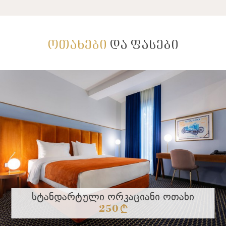
ᲝᲗᲐᲮᲔᲑᲘ
ᲓᲐ ᲤᲐᲡᲔᲑᲘ
Სტანდარტული Ორკაციანი Ოთახი
250 §