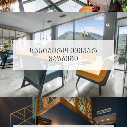
ᲡᲐᲡᲢᲣᲛᲠᲝ ᲛᲔᲛᲣᲐᲠ
ᲧᲐᲖᲑᲔᲒᲘ