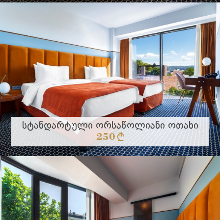
ვრცლად
Სტანდარტული Ორსაწოლიანი Ოთახი
250 §
თანამედროვე დიზაინის ოთახი აღჭუვრილია
კონდიციონერით, პლაზმური ტელევიზორით,
ვრცლად
საკაბელო და სატელიტური ...