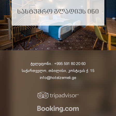
ᲡᲐᲡᲢᲣᲛᲠᲝ ᲒᲚᲐᲓᲘᲣᲡ ᲘᲜᲘ
ტელეფონი.: +995 591 80 20 60
საქართველო, თბილისი, კოსტავას ქ. 15
info@hotelzemeli.ge