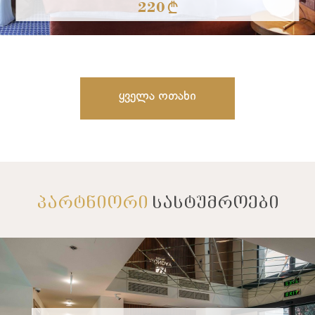
220 §
თანამედროვე დიზაინის ოთახი აღჭუვრილია
კონდიციონერით, ტელევიზორით, საკაბელო და
ვრცლად
სატელიტური არხებით. ...
Ყველა Ოთახი
ᲞᲐᲠᲢᲜᲘᲝᲠᲘ
ᲡᲐᲡᲢᲣᲛᲠᲝᲔᲑᲘ